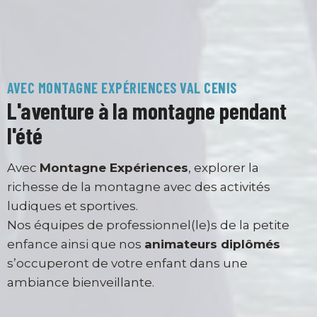
Halte garderie
3 mois à 36 mois
Mini aventuriers
AVEC MONTAGNE EXPÉRIENCES VAL CENIS
3 ans à 5 ans
L'aventure à la montagne pendant
l'été
P'tits aventuriers
6 ans à 8 ans
Avec
Montagne Expériences
, explorer la
richesse de la montagne avec des activités
Grands aventuriers
ludiques et sportives.
Nos équipes de professionnel(le)s de la petite
9 ans à 13 ans
enfance ainsi que nos
animateurs diplômés
s’occuperont de votre enfant dans une
ambiance bienveillante.