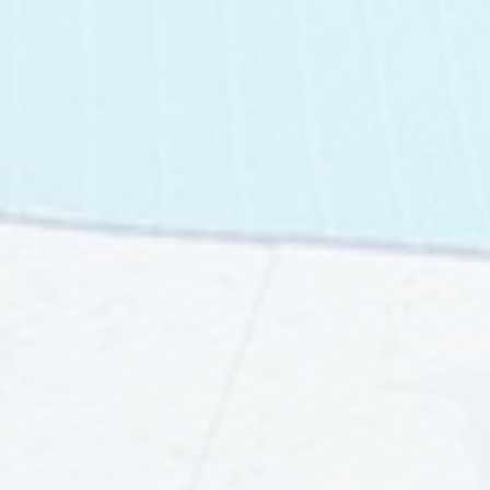
Le programme de l'été
Nos tarifs
Comment réserver
Pass Val Cenis
Protocole sanitaire
Contact
Le Colombaz - Rue des rochers - 73480